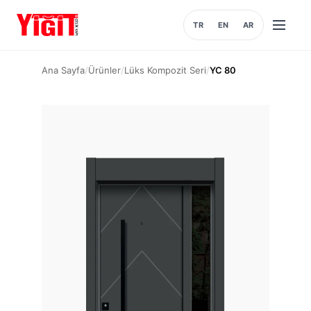
TR
EN
AR
Menüyü
aç
Ana Sayfa
/
Ürünler
/
Lüks Kompozit Seri
/
YC 80