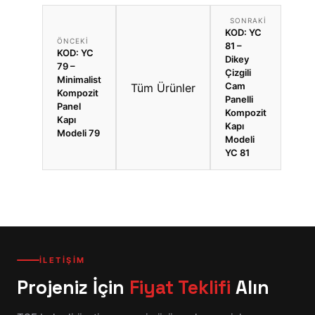
SONRAKI
KOD: YC
ÖNCEKI
81 –
KOD: YC
Dikey
79 –
Çizgili
Minimalist
Cam
Tüm Ürünler
Kompozit
Panelli
Panel
Kompozit
Kapı
Kapı
Modeli 79
Modeli
YC 81
İLETİŞİM
Projeniz İçin
Fiyat Teklifi
Alın