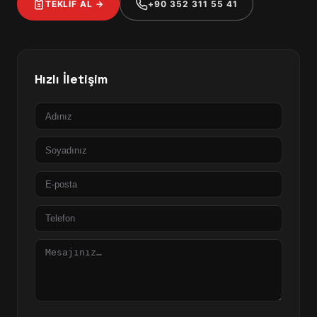
TEKLİF AL →
+90 352 311 55 41
Hızlı İletişim
Ad
Soyad
E-
posta
Telefon
Mesaj