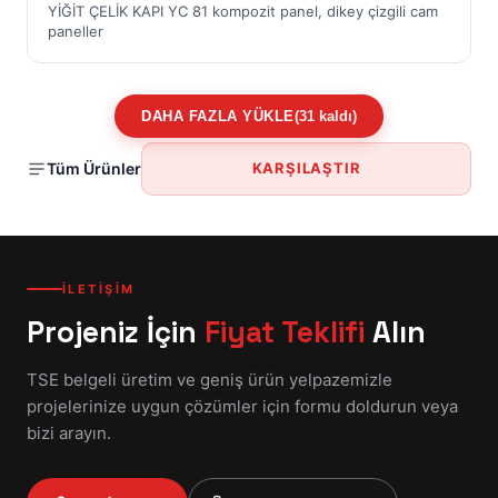
YİĞİT ÇELİK KAPI YC 81 kompozit panel, dikey çizgili cam
paneller
DAHA FAZLA YÜKLE
(31 kaldı)
Tüm Ürünler
KARŞILAŞTIR
İLETİŞİM
Projeniz İçin
Fiyat Teklifi
Alın
TSE belgeli üretim ve geniş ürün yelpazemizle
projelerinize uygun çözümler için formu doldurun veya
bizi arayın.