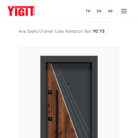
TR
EN
AR
Menüyü
aç
Ana Sayfa
/
Ürünler
/
Lüks Kompozit Seri
/
YC 73