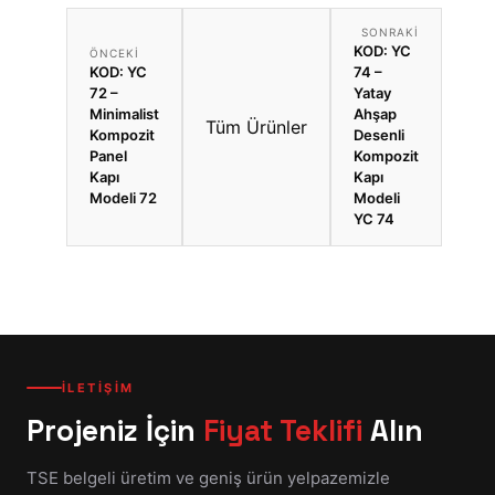
SONRAKI
KOD: YC
ÖNCEKI
KOD: YC
74 –
72 –
Yatay
Minimalist
Ahşap
Tüm Ürünler
Kompozit
Desenli
Panel
Kompozit
Kapı
Kapı
Modeli 72
Modeli
YC 74
İLETİŞİM
Projeniz İçin
Fiyat Teklifi
Alın
TSE belgeli üretim ve geniş ürün yelpazemizle