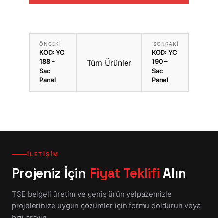
ÖNCEKI
SONRAKI
KOD: YC
KOD: YC
188 –
190 –
Tüm Ürünler
Sac
Sac
Panel
Panel
İLETİŞİM
Projeniz İçin
Fiyat Teklifi
Alın
TSE belgeli üretim ve geniş ürün yelpazemizle
projelerinize uygun çözümler için formu doldurun veya
bizi arayın.