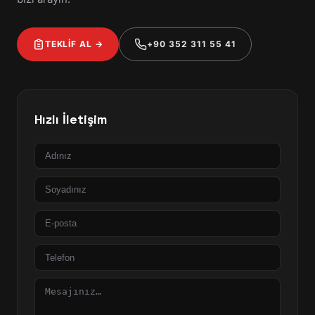
TEKLİF AL →
+90 352 311 55 41
Hızlı İletişim
Ad
Soyad
E-
posta
Telefon
Mesaj