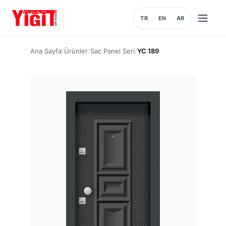
TR
EN
AR
Menüyü
aç
Ana Sayfa
/
Ürünler
/
Sac Panel Seri
/
YC 189