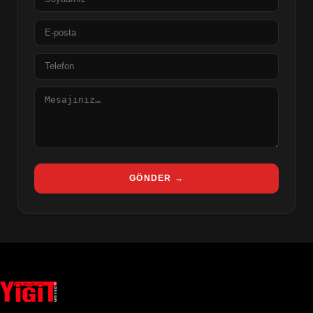
E-
posta
Telefon
Mesaj
GÖNDER →