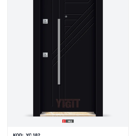
KOD:
YC 182