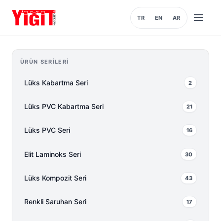
TR
EN
AR
Menüyü
aç
ÜRÜN SERILERI
Lüks Kabartma Seri
2
Lüks PVC Kabartma Seri
21
Lüks PVC Seri
16
Elit Laminoks Seri
30
Lüks Kompozit Seri
43
Renkli Saruhan Seri
17