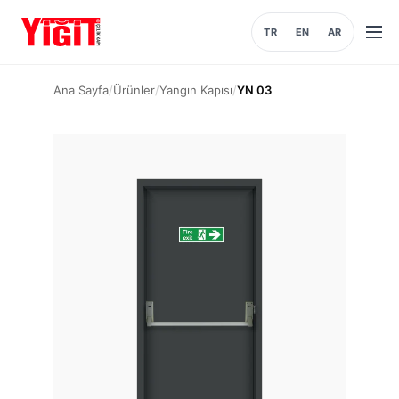
TR
EN
AR
Men
aç
Ana Sayfa
/
Ürünler
/
Yangın Kapısı
/
YN 03