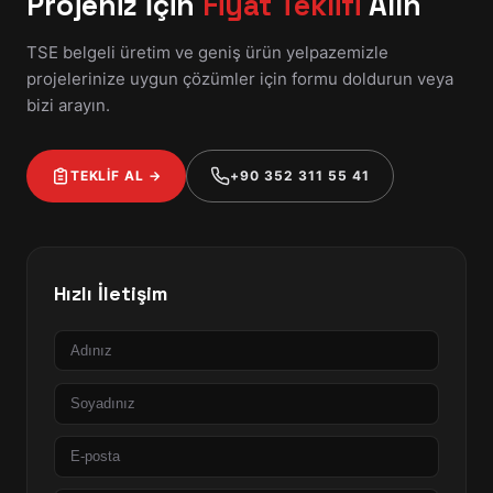
Projeniz İçin
Fiyat Teklifi
Alın
TSE belgeli üretim ve geniş ürün yelpazemizle
projelerinize uygun çözümler için formu doldurun veya
bizi arayın.
TEKLİF AL →
+90 352 311 55 41
Hızlı İletişim
Ad
Soyad
E-
posta