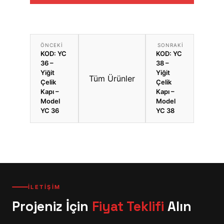
ÖNCEKI
SONRAKI
KOD: YC
KOD: YC
36 –
38 –
Yiğit
Yiğit
Tüm Ürünler
Çelik
Çelik
Kapı –
Kapı –
Model
Model
YC 36
YC 38
İLETİŞİM
Projeniz İçin
Fiyat Teklifi
Alın