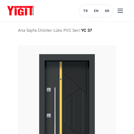
TR
EN
AR
Menüyü
aç
Ana Sayfa
/
Ürünler
/
Lüks PVC Seri
/
YC 37