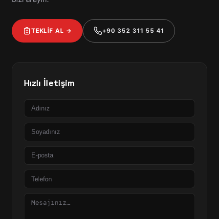
TEKLİF AL →
+90 352 311 55 41
Hızlı İletişim
Ad
Soyad
E-
posta
Telefon
Mesaj