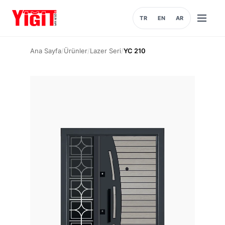
TR
EN
AR
Menüyü
aç
Ana Sayfa
/
Ürünler
/
Lazer Seri
/
YC 210