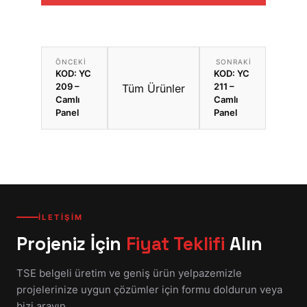
ÖNCEKI
SONRAKI
KOD: YC
KOD: YC
209 –
211 –
Tüm Ürünler
Camlı
Camlı
Panel
Panel
İLETİŞİM
Projeniz İçin
Fiyat Teklifi
Alın
TSE belgeli üretim ve geniş ürün yelpazemizle
projelerinize uygun çözümler için formu doldurun veya
bizi arayın.