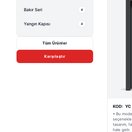
Bakır Seri
4
Yangın Kapısı
4
Tüm Ürünler
Karşılaştır
KOD:
YC
• Bu model
seçenekleri
tasarım, f
hale gelir.