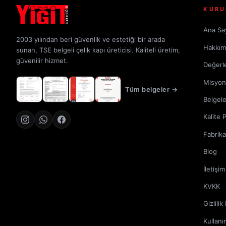
KURU
Ana Sa
2003 yılından beri güvenlik ve estetiği bir arada
Hakkım
sunan, TSE belgeli çelik kapı üreticisi. Kaliteli üretim,
güvenilir hizmet.
Değerl
Misyon
Tüm belgeler →
Belgele
Kalite 
Fabrik
Blog
İletişim
KVKK
Gizlilik
Kullanı