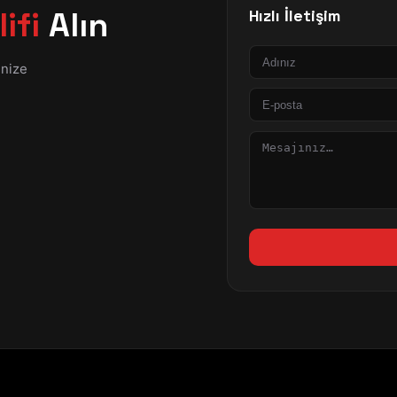
ifi
Alın
Hızlı İletişim
Ad
inize
E-
posta
Mesaj