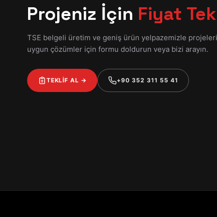
Projeniz İçin
Fiyat Tekl
TSE belgeli üretim ve geniş ürün yelpazemizle projeler
uygun çözümler için formu doldurun veya bizi arayın.
TEKLİF AL →
+90 352 311 55 41