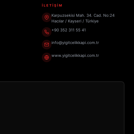
İLETİŞİM
Karpuzsekisi Mah. 34. Cad. No:24
Hacılar / Kayseri / Türkiye
+90 352 311 55 41
info@yigitcelikkapi.com.tr
www.yigitcelikkapi.com.tr