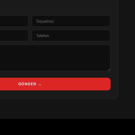
Soyad
Telefon
GÖNDER →