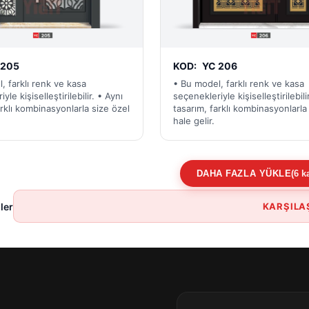
 205
KOD:
YC 206
, farklı renk ve kasa
• Bu model, farklı renk ve kasa
yle kişiselleştirilebilir. • Aynı
seçenekleriyle kişiselleştirilebili
arklı kombinasyonlarla size özel
tasarım, farklı kombinasyonlarla
hale gelir.
DAHA FAZLA YÜKLE
(6 k
ler
KARŞILA