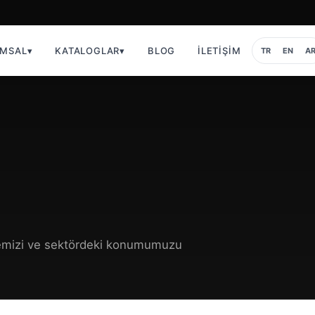
MSAL
▾
KATALOGLAR
▾
BLOG
İLETIŞIM
TR
EN
A
itemizi ve sektördeki konumumuzu