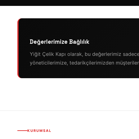
Değerlerimize Bağlılık
Yiğit Çelik Kapı olarak, bu değerlerimiz sadec
yöneticilerimize, tedarikçilerimizden müşterile
KURUMSAL