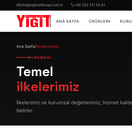
info@yigitcelikkapi.com.tr
+90 352 311 55 41
ANA SAYFA
ÜRÜNLER
▾
KURU
Ana Sayfa
/
Değerlerimiz
KURUMSAL
Temel
ilkelerimiz
İlkelerimiz ve kurumsal değerlerimiz; hizmet kal
belirler.