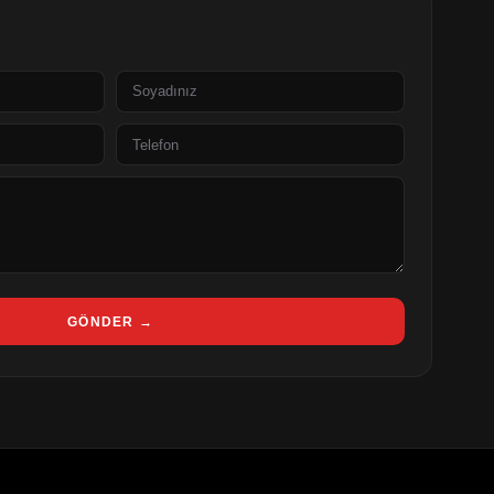
Soyad
Telefon
GÖNDER →