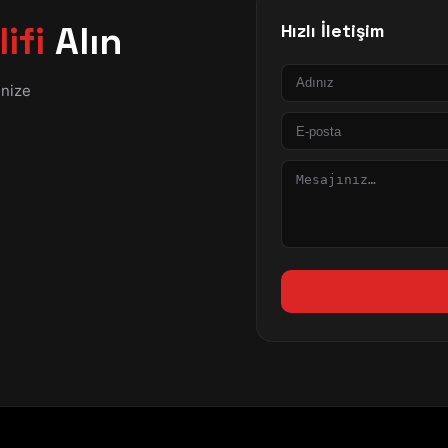
ifi
Alın
Hızlı İletişim
Ad
inize
E-
posta
Mesaj