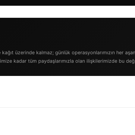
e kağıt üzerinde kalmaz; günlük operasyonlarımızın her aşam
rimize kadar tüm paydaşlarımızla olan ilişkilerimizde bu değe