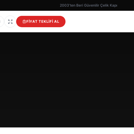
2003'ten Beri Güvenilir Çelik Kapı
FIYAT TEKLIFI AL
R