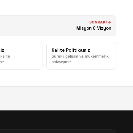
SONRAKI →
Misyon & Vizyon
iz
Kalite Politikamız
kalite
Sürekli gelişim ve mükemmellik
mız
anlayışımız