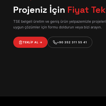
Projeniz İçin
Fiyat Tekl
TSE belgeli üretim ve geniş ürün yelpazemizle projeler
uygun çözümler için formu doldurun veya bizi arayın.
TEKLİF AL →
+90 352 311 55 41