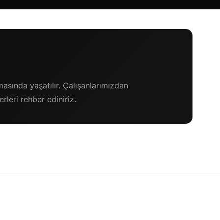
asında yaşatılır. Çalışanlarımızdan
rleri rehber ediniriz.