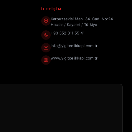
İLETİŞİM
Karpuzsekisi Mah. 34. Cad. No:24
Hacılar / Kayseri / Türkiye
+90 352 311 55 41
info@yigitcelikkapi.com.tr
www.yigitcelikkapi.com.tr