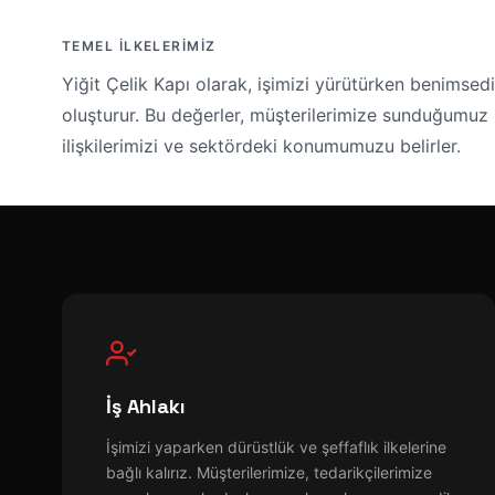
TEMEL İLKELERIMIZ
Yiğit Çelik Kapı olarak, işimizi yürütürken benimsedi
oluşturur. Bu değerler, müşterilerimize sunduğumuz h
ilişkilerimizi ve sektördeki konumumuzu belirler.
İş Ahlakı
İşimizi yaparken dürüstlük ve şeffaflık ilkelerine
bağlı kalırız. Müşterilerimize, tedarikçilerimize