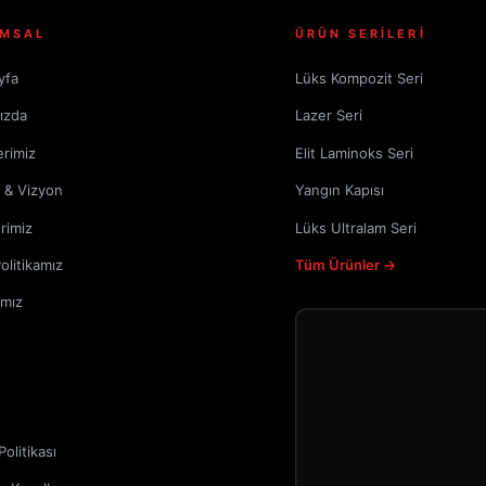
MSAL
ÜRÜN SERİLERİ
yfa
Lüks Kompozit Seri
ızda
Lazer Seri
erimiz
Elit Laminoks Seri
 & Vizyon
Yangın Kapısı
rimiz
Lüks Ultralam Seri
Politikamız
Tüm Ürünler →
amız
 Politikası