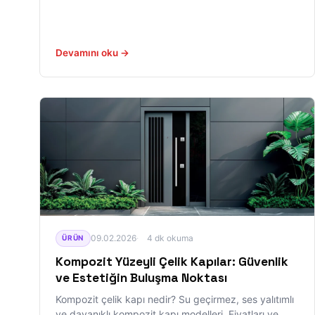
Devamını oku →
09.02.2026
4 dk okuma
ÜRÜN
Kompozit Yüzeyli Çelik Kapılar: Güvenlik
ve Estetiğin Buluşma Noktası
Kompozit çelik kapı nedir? Su geçirmez, ses yalıtımlı
ve dayanıklı kompozit kapı modelleri. Fiyatları ve