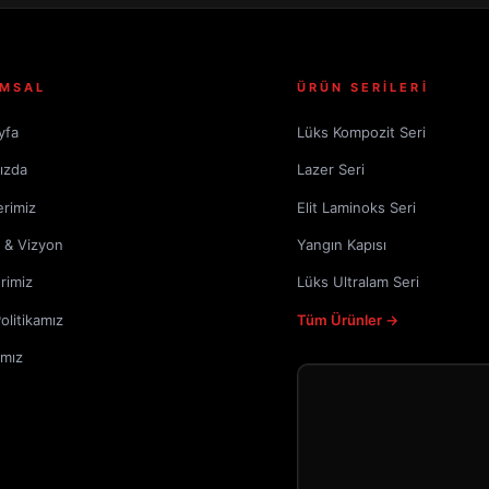
MSAL
ÜRÜN SERİLERİ
yfa
Lüks Kompozit Seri
ızda
Lazer Seri
erimiz
Elit Laminoks Seri
 & Vizyon
Yangın Kapısı
rimiz
Lüks Ultralam Seri
Politikamız
Tüm Ürünler →
amız