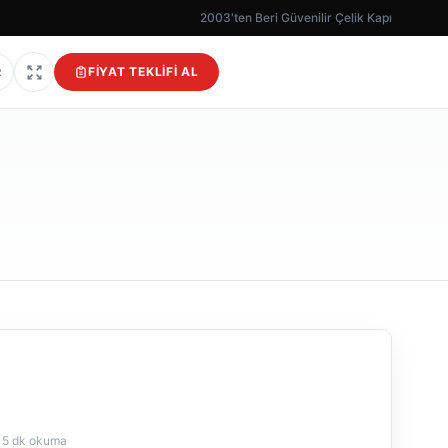
2003'ten Beri Güvenilir Çelik Kapı
FIYAT TEKLIFI AL
R
5 dk okuma