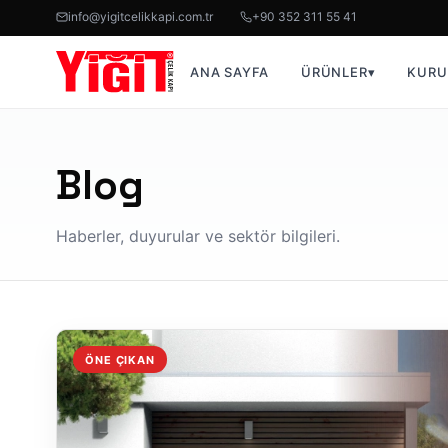
info@yigitcelikkapi.com.tr
+90 352 311 55 41
ANA SAYFA
ÜRÜNLER
▾
KURU
Blog
Haberler, duyurular ve sektör bilgileri.
ÖNE ÇIKAN