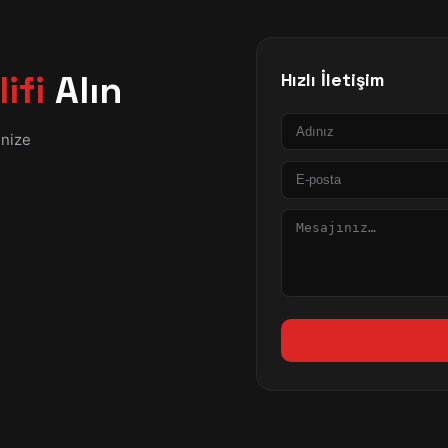
ifi
Alın
Hızlı İletişim
Ad
inize
E-
posta
Mesaj