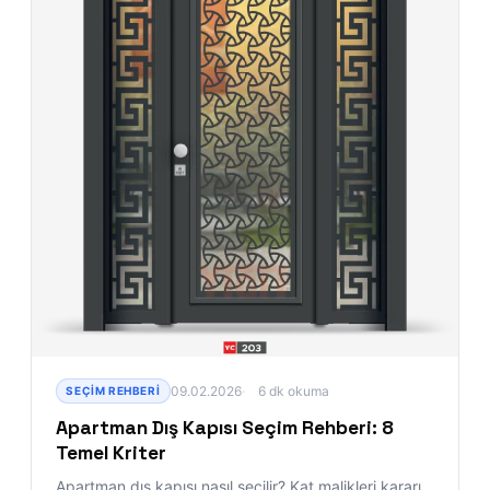
09.02.2026
6 dk okuma
SEÇIM REHBERI
Apartman Dış Kapısı Seçim Rehberi: 8
Temel Kriter
Apartman dış kapısı nasıl seçilir? Kat malikleri kararı,