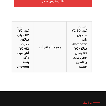
طلب عرض سعر
السابق
التالي
كود: YC 60
كود: YC
– نموذج
62 – باب
باب
فولاذي
Kompozit-
حديث
جميع المنتجات
فولاذ YC-
YC-62
60 بنسيج
أنثراسيت
حجر رمادي
داكن
وتفاصيل
بنمط
خشبية
chevron
تواصل