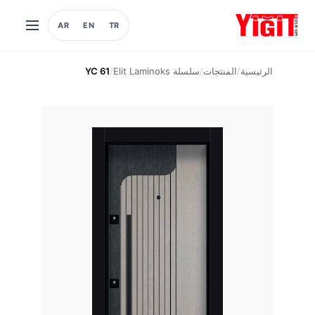
AR
EN
TR
فتح
القائمة
الرئيسية
/
المنتجات
/
سلسلة Elit Laminoks
/
YC 61