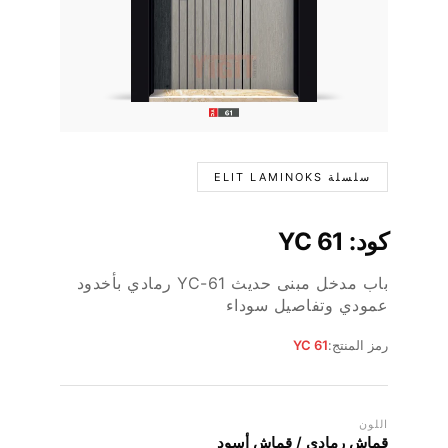
سلسلة ELIT LAMINOKS
كود: YC 61
باب مدخل مبنى حديث YC-61 رمادي بأخدود
عمودي وتفاصيل سوداء
رمز المنتج:
YC 61
اللون
قماش رمادي / قماش أسود