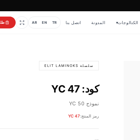
الكتالوجات
▾
المدونة
اتصل بنا
طل
AR
EN
TR
سلسلة ELIT LAMINOKS
كود: YC 47
نموذج YC 50
رمز المنتج:
YC 47