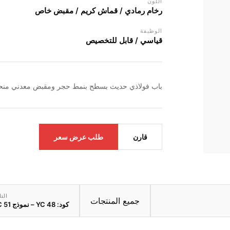
اللون
رخام رمادي / قماش كريم / مقبض خاص
الوظيفة
قياسي / قابل للتخصيص
باب فولاذي حديث بسطح بنمط حجر ومقبض معدني منحنٍ.
طلب عرض سعر
قارن
التا
جميع المنتجات
كود: YC 48 – نموذج YC 51