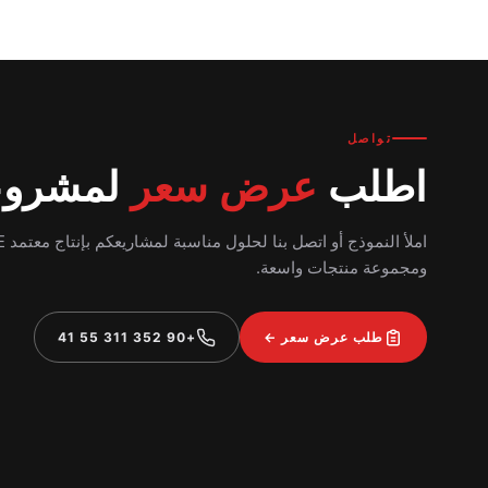
تواصل
اطلب
عرض سعر
لمشرو
املأ النموذج
ومجموعة منتجات واسعة.
طلب عرض سعر ←
+90 352 311 55 41