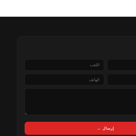
اللقب
الهاتف
إرسال ←