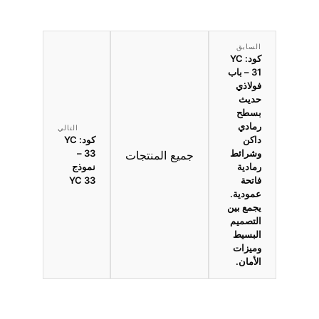
السابق
كود: YC
31 – باب
فولاذي
حديث
بسطح
رمادي
التالي
داكن
كود: YC
وشرائط
33 –
جميع المنتجات
رمادية
نموذج
فاتحة
YC 33
عمودية.
يجمع بين
التصميم
البسيط
وميزات
الأمان.