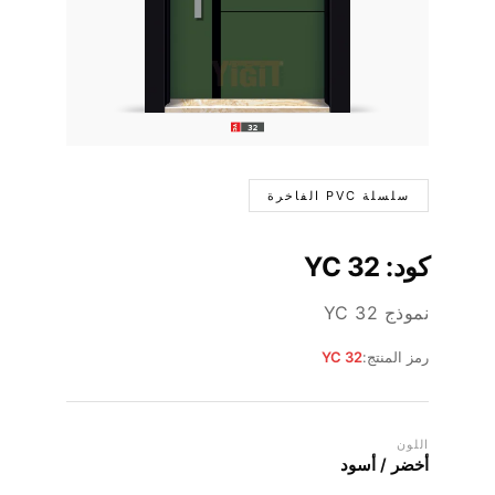
سلسلة PVC الفاخرة
كود: YC 32
نموذج YC 32
رمز المنتج:
YC 32
اللون
أخضر / أسود