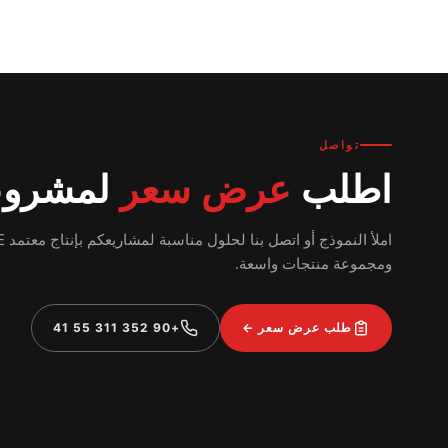
تواصل
اطلب
عرض سعر
لمشرو
املأ النموذج
ومجموعة منتجات واسعة.
طلب عرض سعر ←
+90 352 311 55 41