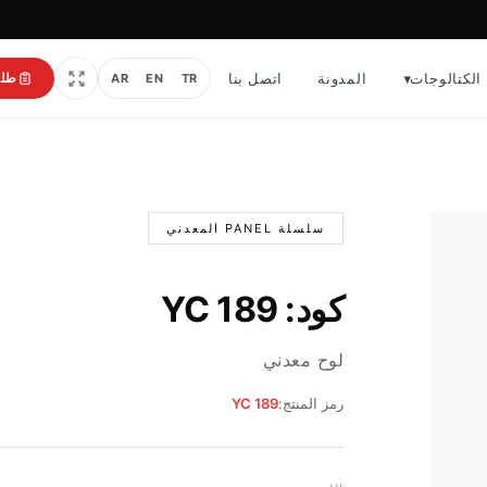
الكتالوجات
▾
المدونة
اتصل بنا
طل
AR
EN
TR
سلسلة PANEL المعدني
كود: YC 189
لوح معدني
رمز المنتج:
YC 189