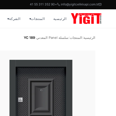
+90 352 311 55 41
info@yigitcelikkapi.com.tr
الرئيسية
المنتجات
▾
الشركة
▾
الرئيسية
/
المنتجات
/
سلسلة Panel المعدني
/
YC 189