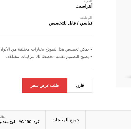
اللون
أنثراسيت
الوظيفة
قياسي / قابل للتخصيص
• يمكن تخصيص هذا النموذج بخيارات مختلفة من الألوان 
• يصبح التصميم نفسه مخصصًا لك بتركيبات مختلفة.
طلب عرض سعر
قارن
التال
جميع المنتجات
كود: YC 190 – لوح معدني