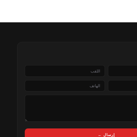
اللقب
الهاتف
إرسال ←