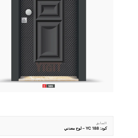
السابق
كود: YC 188 – لوح معدني