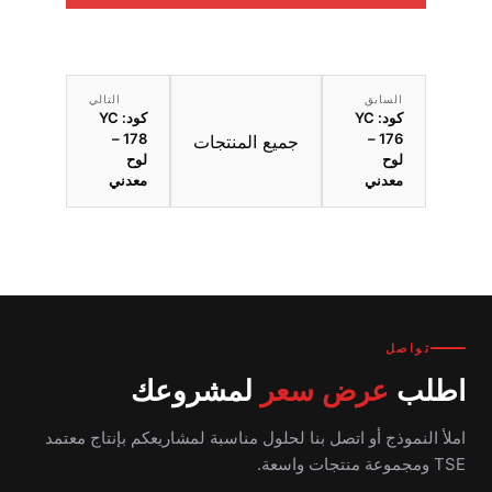
السابق
التالي
كود: YC
كود: YC
178 –
176 –
جميع المنتجات
لوح
لوح
معدني
معدني
تواصل
اطلب
عرض سعر
لمشروعك
املأ النموذج أو اتصل بنا لحلول مناسبة لمشاريعكم بإنتاج معتمد
TSE ومجموعة منتجات واسعة.