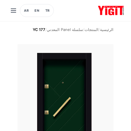
AR
EN
TR
فتح
القائمة
الرئيسية
/
المنتجات
/
سلسلة Panel المعدني
/
YC 177