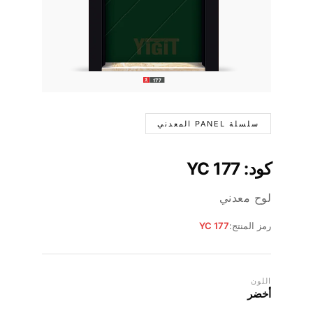
سلسلة PANEL المعدني
كود: YC 177
لوح معدني
رمز المنتج:
YC 177
اللون
أخضر