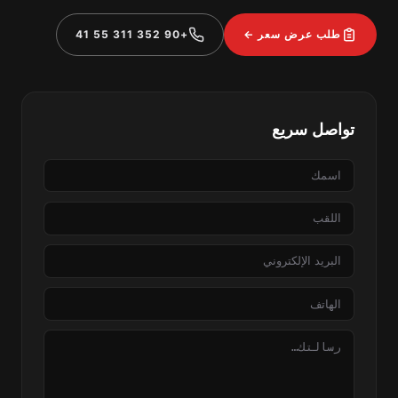
طلب عرض سعر ←
+90 352 311 55 41
تواصل سريع
الاسم
اللقب
البريد
الإلكتروني
الهاتف
الرسالة