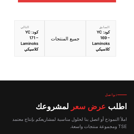
السابق
التالي
كود: YC
كود: YC
171 –
169 –
جميع المنتجات
Laminoks
Laminoks
كلاسيكي
كلاسيكي
تواصل
اطلب
عرض سعر
لمشروعك
املأ النموذج أو اتصل بنا لحلول مناسبة لمشاريعكم بإنتاج معتمد
TSE ومجموعة منتجات واسعة.