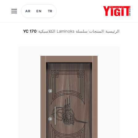
AR
EN
TR
فتح
القائمة
الرئيسية
/
المنتجات
/
سلسلة Laminoks الكلاسيكية
/
YC 170