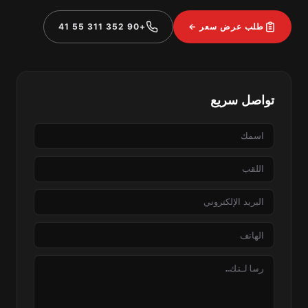
طلب عرض سعر ←
+90 352 311 55 41
تواصل سريع
الاسم
اللقب
البريد
الإلكتروني
الهاتف
الرسالة