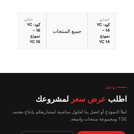
السابق
التالي
كود: YC
كود: YC
16 –
14 –
جميع المنتجات
نموذج
نموذج
YC 16
YC 14
تواصل
اطلب
عرض سعر
لمشروعك
املأ النموذج أو اتصل بنا لحلول مناسبة لمشاريعكم بإنتاج معتمد
TSE ومجموعة منتجات واسعة.