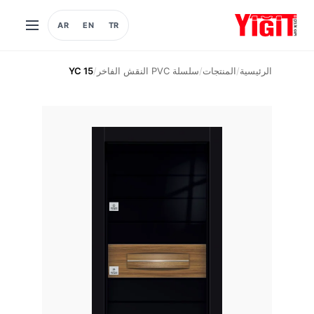
AR
EN
TR
فتح
القائمة
الرئيسية
/
المنتجات
/
سلسلة PVC النقش الفاخر
/
YC 15