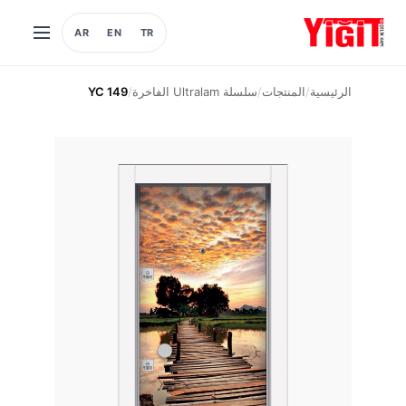
AR
EN
TR
فتح
القائمة
الرئيسية
/
المنتجات
/
سلسلة Ultralam الفاخرة
/
YC 149