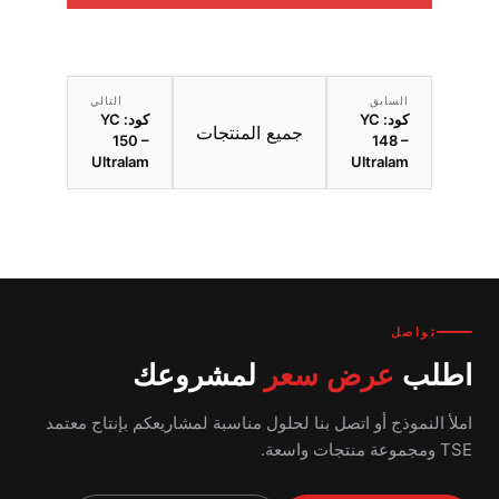
السابق
التالي
كود: YC
كود: YC
جميع المنتجات
150 –
148 –
Ultralam
Ultralam
تواصل
اطلب
عرض سعر
لمشروعك
املأ النموذج أو اتصل بنا لحلول مناسبة لمشاريعكم بإنتاج معتمد
TSE ومجموعة منتجات واسعة.