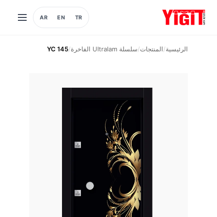
AR
EN
TR
فتح
القائمة
الرئيسية
/
المنتجات
/
سلسلة Ultralam الفاخرة
/
YC 145