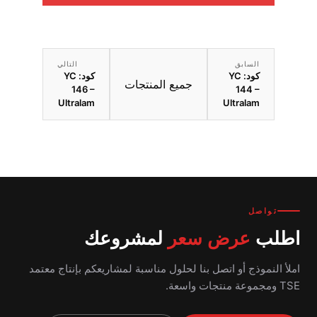
السابق
التالي
كود: YC
كود: YC
جميع المنتجات
146 –
144 –
Ultralam
Ultralam
تواصل
اطلب
عرض سعر
لمشروعك
املأ النموذج أو اتصل بنا لحلول مناسبة لمشاريعكم بإنتاج معتمد
TSE ومجموعة منتجات واسعة.