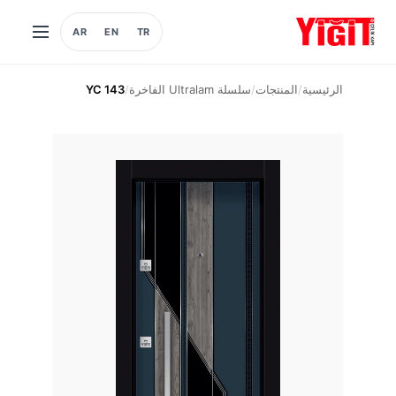
AR
EN
TR
فتح
القائمة
الرئيسية
/
المنتجات
/
سلسلة Ultralam الفاخرة
/
YC 143