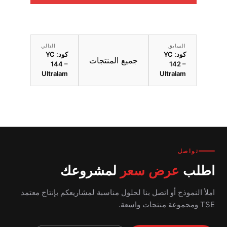
السابق
التالي
كود: YC
كود: YC
جميع المنتجات
144 –
142 –
Ultralam
Ultralam
تواصل
اطلب
عرض سعر
لمشروعك
املأ النموذج أو اتصل بنا لحلول مناسبة لمشاريعكم بإنتاج معتمد
TSE ومجموعة منتجات واسعة.