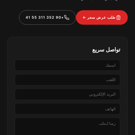
طلب عرض سعر ←
+90 352 311 55 41
تواصل سريع
الاسم
اللقب
البريد
الإلكتروني
الهاتف
الرسالة