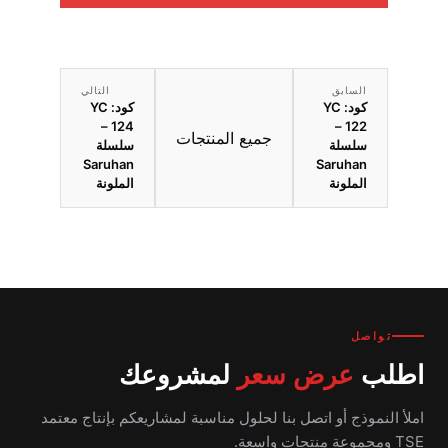
السابق
التالي
كود: YC
كود: YC
124 –
122 –
جميع المنتجات
سلسلة
سلسلة
Saruhan
Saruhan
الملونة
الملونة
تواصل
اطلب
عرض سعر
لمشروعك
املأ النموذج أو اتصل بنا لحلول مناسبة لمشاريعكم بإنتاج معتمد
TSE ومجموعة منتجات واسعة.