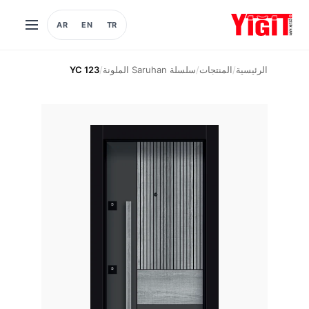
AR
EN
TR
فتح
القائمة
الرئيسية
/
المنتجات
/
سلسلة Saruhan الملونة
/
YC 123